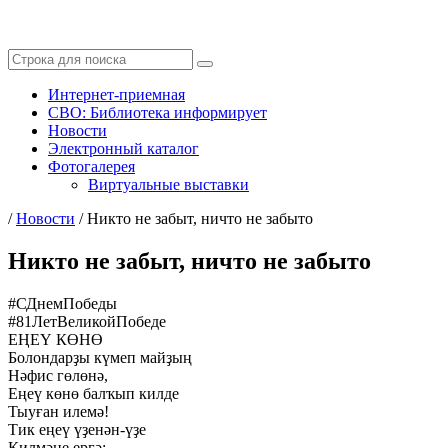
Интернет-приемная
СВО: Библиотека информирует
Новости
Электронный каталог
Фотогалерея
Виртуальные выставки
/
Новости
/
Никто не забыт, ничто не забыто
Никто не забыт, ничто не забыто
#СДнемПобеды
#81ЛетВеликойПобеде
ЕҢЕҮ КӨНӨ
Болондарҙы күмеп майҙың
Нәфис гөлөнә,
Еңеү көнө балҡып килде
Тыуған илемә!
Тик еңеү үҙенән-үҙе
Килмәне ергә;