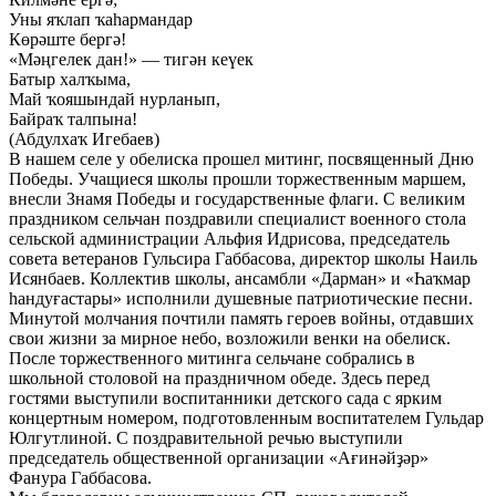
Уны яҡлап ҡаһармандар
Көрәште бергә!
«Мәңгелек дан!» — тигән кеүек
Батыр халҡыма,
Май ҡояшындай нурланып,
Байраҡ талпына!
(Абдулхаҡ Игебаев)
В нашем селе у обелиска прошел митинг, посвященный Дню
Победы. Учащиеся школы прошли торжественным маршем,
внесли Знамя Победы и государственные флаги. С великим
праздником сельчан поздравили специалист военного стола
сельской администрации Альфия Идрисова, председатель
совета ветеранов Гульсира Габбасова, директор школы Наиль
Исянбаев. Коллектив школы, ансамбли «Дарман» и «Һаҡмар
һандуғастары» исполнили душевные патриотические песни.
Минутой молчания почтили память героев войны, отдавших
свои жизни за мирное небо, возложили венки на обелиск.
После торжественного митинга сельчане собрались в
школьной столовой на праздничном обеде. Здесь перед
гостями выступили воспитанники детского сада с ярким
концертным номером, подготовленным воспитателем Гульдар
Юлгутлиной. С поздравительной речью выступили
председатель общественной организации «Ағинәйҙәр»
Фанура Габбасова.