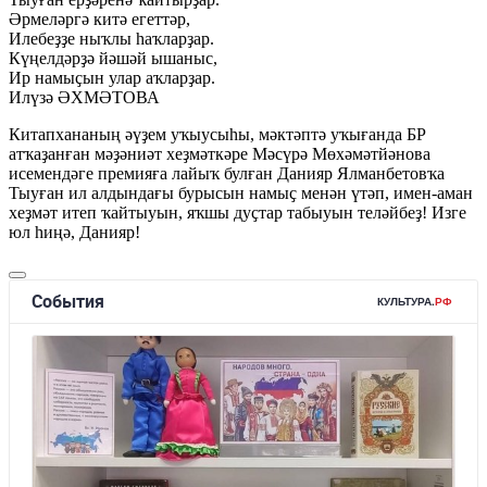
Әрмеләргә китә егеттәр,
Илебеҙҙе ныҡлы һаҡларҙар.
Күңелдәрҙә йәшәй ышаныс,
Ир намыҫын улар аҡларҙар.
Илүзә ӘХМӘТОВА
Китапхананың әүҙем уҡыусыһы, мәктәптә уҡығанда БР
атҡаҙанған мәҙәниәт хеҙмәткәре Мәсүрә Мөхәмәтйәнова
исемендәге премияға лайыҡ булған Данияр Ялманбетовҡа
Тыуған ил алдындағы бурысын намыҫ менән үтәп, имен-аман
хеҙмәт итеп ҡайтыуын, яҡшы дуҫтар табыуын теләйбеҙ! Изге
юл һиңә, Данияр!