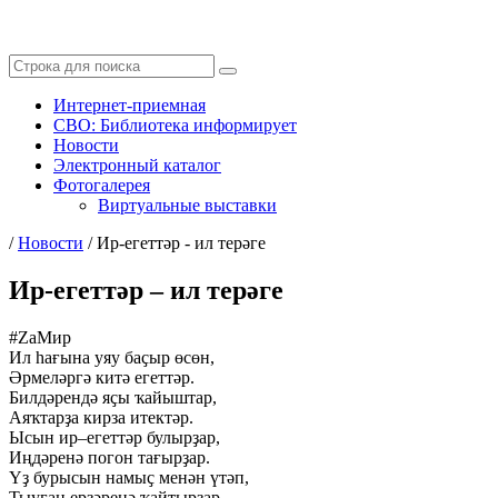
Интернет-приемная
СВО: Библиотека информирует
Новости
Электронный каталог
Фотогалерея
Виртуальные выставки
/
Новости
/
Ир-егеттәр - ил терәге
Ир-егеттәр – ил терәге
#ZaMир
Ил һағына уяу баҫыр өсөн,
Әрмеләргә китә егеттәр.
Билдәрендә яҫы ҡайыштар,
Аяҡтарҙа кирза итектәр.
Ысын ир–егеттәр булырҙар,
Иңдәренә погон тағырҙар.
Үҙ бурысын намыҫ менән үтәп,
Тыуған ерҙәренә ҡайтырҙар.